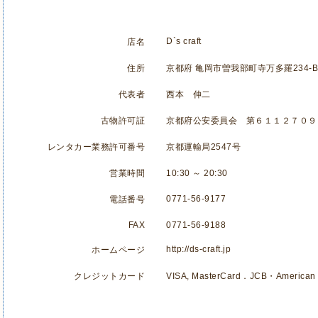
D`s craft
店名
住所
京都府 亀岡市曽我部町寺万多羅234-B
代表者
西本 伸二
古物許可証
京都府公安委員会 第６１１２７０９
レンタカー業務許可番号
京都運輸局2547号
営業時間
10:30 ～ 20:30
0771-56-9177
電話番号
FAX
0771-56-9188
http://ds-craft.jp
ホームページ
クレジットカード
VISA, MasterCard．JCB・American 