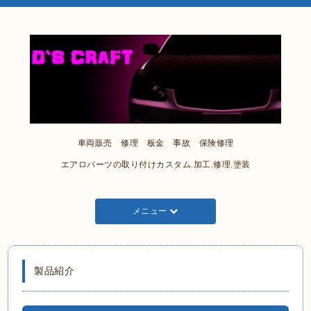
車両販売 修理 板金 事故 保険修理
エアロパーツの取り付けカスタム.加工.修理.塗装
メニュー
製品紹介