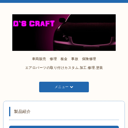
車両販売 修理 板金 事故 保険修理
エアロパーツの取り付けカスタム.加工.修理.塗装
メニュー
製品紹介